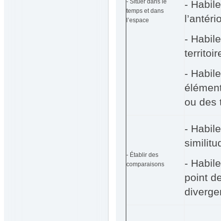
- Situer dans le
- Habile
temps et dans
l’antéri
l’espace
- Habile
territoi
- Habile
élément
ou des 
- Habil
similit
- Établir des
- Habil
comparaisons
point d
diverge