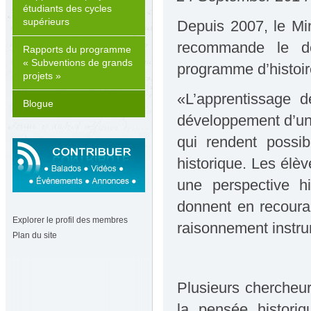
étudiants des cycles
supérieurs
Depuis 2007, le Min
recommande le dé
Rapports du programme
« Subventions de grands
programme d’histoire
projets »
«L’apprentissage de
Blogue
développement d’une
qui rendent possib
historique. Les élèv
une perspective h
donnent en recoura
Explorer le profil des membres
raisonnement instru
Plan du site
Plusieurs chercheurs
la pensée historiq