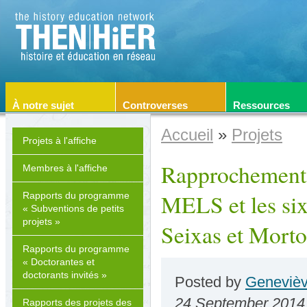
À notre sujet
Controverses
Ressources
Accueil
»
Projets
Projets à l'affiche
Rapprochements 
Membres à l'affiche
MELS et les six
Rapports du programme
« Subventions de petits
projets »
Seixas et Mort
Rapports du programme
« Doctorantes et
doctorants invités »
Posted by
Genevièv
24 September 2014
Rapports des projets des