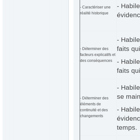
- Habile
- Caractériser une
réalité historique
évidenc
- Habile
faits qu
- Déterminer des
facteurs explicatifs et
- Habile
des conséquences
faits qu
- Habile
se main
- Déterminer des
éléments de
- Habile
continuité et des
changements
évidenc
temps.